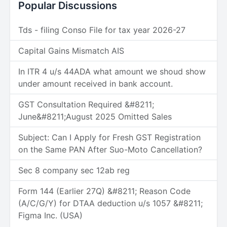
Popular Discussions
Tds - filing Conso File for tax year 2026-27
Capital Gains Mismatch AIS
In ITR 4 u/s 44ADA what amount we shoud show
under amount received in bank account.
GST Consultation Required &#8211;
June&#8211;August 2025 Omitted Sales
Subject: Can I Apply for Fresh GST Registration
on the Same PAN After Suo-Moto Cancellation?
Sec 8 company sec 12ab reg
Form 144 (Earlier 27Q) &#8211; Reason Code
(A/C/G/Y) for DTAA deduction u/s 1057 &#8211;
Figma Inc. (USA)