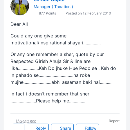
Manager ( Taxation )
877 Points
Posted on 12 February 2010
Dear All
Could any one give some
motivational/Inspirational shayari...............
Or any one remember a sher, quote by our
Respected Girish Ahuja Sir & line are
like..................Keh Do jhuke Hue Pedo se , Keh do
in pahado se..............................na roke
mujhe........................abhi assaman baki hai..........
In fact i doesn't remember that sher
......................Please help me..............
16 years ago
Report
Reply
Share
Follow