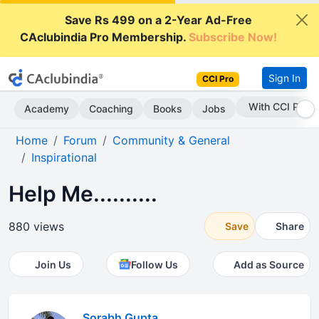
Save Rs 499 on a 2-Year Ad-Free
CAclubindia Pro Membership.
Subscribe Now!
Sign In
CCI Pro
Subscribe Now
Academy
Coaching
Books
Jobs
Home
Forum
Community & General
Inspirational
Help Me..........
880 views
Save
Share
Join Us
Follow Us
Add as Source
Sorabh Gupta