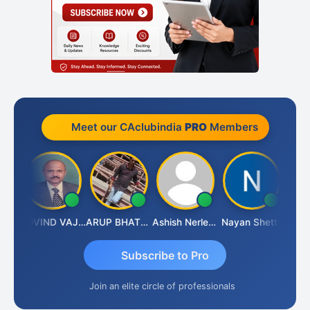
Meet our CAclubindia
PRO
Members
raf
GOVIND VAJIRAJ DESAI
ARUP BHATTACHARYA
Ashish Nerlekar
Nayan Shetty
Anjum
Subscribe to Pro
Join an elite circle of professionals